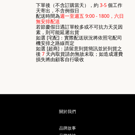
下單後（不含訂購當天），約
3-5
個工作
天寄出，不含例假日
配送時間為
週一至週五 9:00 - 1800，六日
無安排配送
若節慶假日遇訂單較多或不可抗力天災因
素，則可能延遲出貨
如選 [宅配]：實際配送狀況將依照宅配司
機安排之路線而定
如選 [超商]：請留意到貨簡訊並於到貨之
後
7
天內取貨請勿無故未取；如造成運費
損失將由顧客自行吸收
關於我們
品牌故事